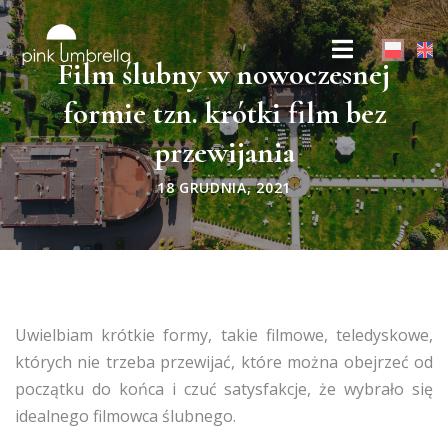
Film ślubny w nowoczesnej
formie tzn. krótki film bez
przewijania
18 GRUDNIA, 2021
Uwielbiam krótkie formy, takie filmowe, teledyskowe,
których nie trzeba przewijać, które można obejrzeć od
początku do końca i czuć satysfakcje, że wybrało się
idealnego filmowca ślubnego.