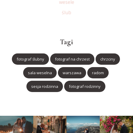
wesele
ślub
Tagi
fotograf ślubny
fotograf na chrzest
chrzciny
sala weselna
warszawa
radom
sesja rodzinna
fotograf rodzinny