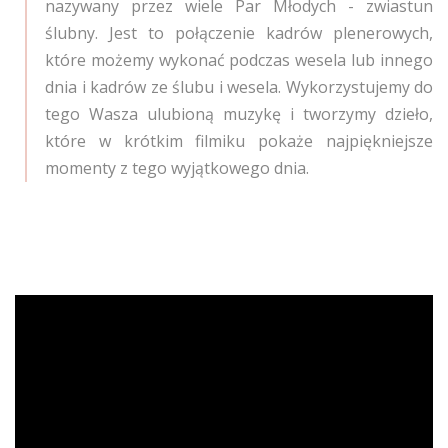
nazywany przez wiele Par Młodych - zwiastun
ślubny. Jest to połączenie kadrów plenerowych,
które możemy wykonać podczas wesela lub innego
dnia i kadrów ze ślubu i wesela. Wykorzystujemy do
tego Wasza ulubioną muzykę i tworzymy dzieło,
które w krótkim filmiku pokaże najpiękniejsze
momenty z tego wyjątkowego dnia.