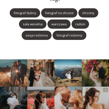
fotograf ślubny
fotograf na chrzest
chrzciny
sala weselna
warszawa
radom
sesja rodzinna
fotograf rodzinny