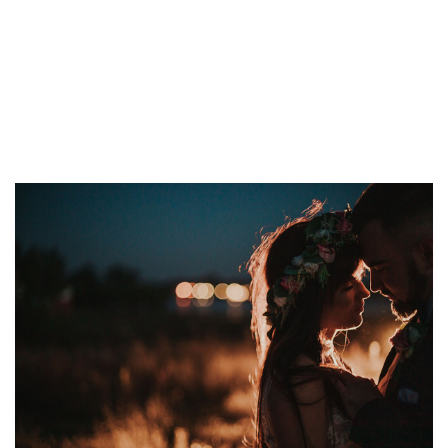
ślubny, sesja narzeczenska,
plener ślubny, plener za
granicą, plener ślubny we
włoszech, album ślubny