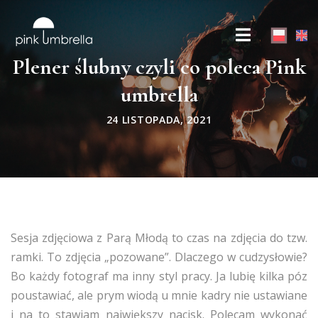
Plener ślubny czyli co poleca Pink
umbrella
24 LISTOPADA, 2021
Sesja zdjęciowa z Parą Młodą to czas na zdjęcia do tzw.
ramki. To zdjęcia „pozowane”. Dlaczego w cudzysłowie?
Bo każdy fotograf ma inny styl pracy. Ja lubię kilka póz
poustawiać, ale prym wiodą u mnie kadry nie ustawiane
i na to stawiam największy nacisk. Polecam wykonać