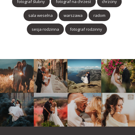
fotograf ślubny
fotograf na chrzest
chrzciny
sala weselna
warszawa
radom
sesja rodzinna
fotograf rodzinny