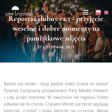
Reportaż ślubny cz.3 - przyjęcie
weselne i dobre momenty na
pamiątkowe zdjęcia
27 LISTOPADA, 2021
Będzie się działo i nocy będzie mało! Znacie te słowa?
Pytanie! Zaczynamy przywitaniem Pary Młodej chlebem
i solą przez rodziców. W zależności od regionu Polski
odbywa się to różnie. Czasami Młodzi już teraz wypijają
kieliszek „czystej” i tłuką kieliszki na szczęście. Młody