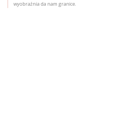
wyobraźnia da nam granice.
Pink umbrella, Fotograf ślubny
Radom, Kamerzysta na wesele
Radom, Fotograf ślubny w
Radomiu, Najlepszy fotograf,
Fotograf ślubny Kielce,
Kamerzysta na wesele w
Kielcach, Fotograf na Chrzest
Święty, fotograf na komunię,
Radom, Warszawa, sesja
narzeczeńska, polecany