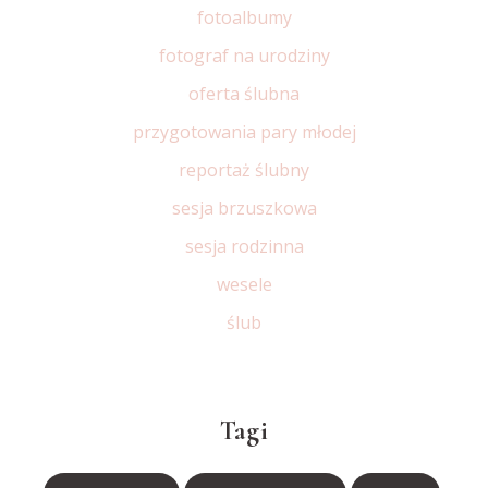
fotoalbumy
fotograf na urodziny
oferta ślubna
przygotowania pary młodej
reportaż ślubny
sesja brzuszkowa
sesja rodzinna
wesele
ślub
Tagi